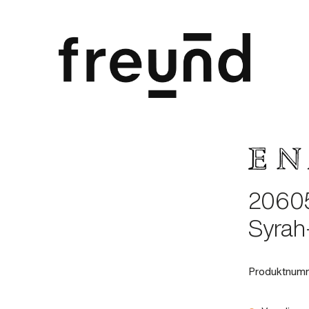
20605
Syrah
Produktnum