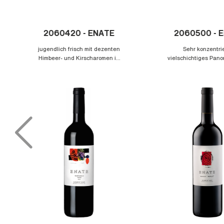
Produktgalerie überspringen
2060420 - ENATE
2060500 - E
Tempranillo D.O.
jugendlich frisch mit dezenten
Sehr konzentrie
Himbeer- und Kirscharomen in
vielschichtiges Pan
der Nase. Am Gaumen schlank
Brombeeren, Kaf
mit kräutrigen Noten und
Schokolade, Fülle un
würzigem langanhaltenden
sehr lang, impo
Abgang