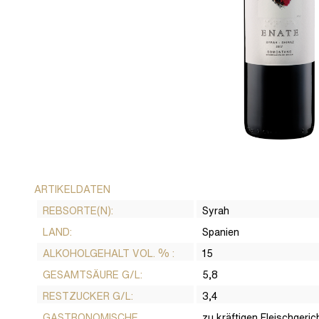
ARTIKELDATEN
REBSORTE(N):
Syrah
LAND:
Spanien
ALKOHOLGEHALT VOL. % :
15
GESAMTSÄURE G/L:
5,8
RESTZUCKER G/L:
3,4
GASTRONOMISCHE
zu kräftigen Fleischgeri