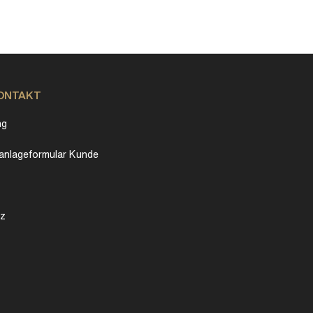
KONTAKT
ng
nlageformular Kunde
tz