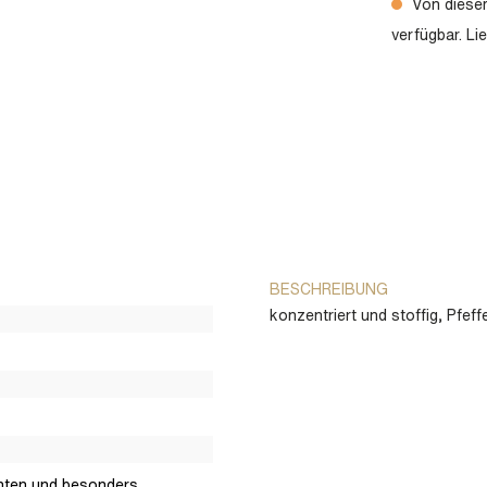
Von diesem
verfügbar. Li
BESCHREIBUNG
konzentriert und stoffig, Pfef
chten und besonders