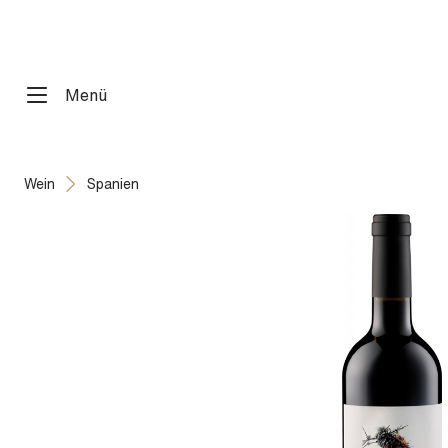
springen
Zur Hauptnavigation springen
Menü
Wein
Spanien
Bildergalerie überspringen