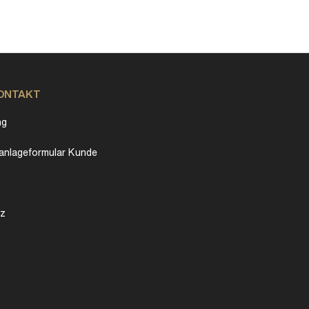
KONTAKT
ng
nlageformular Kunde
tz