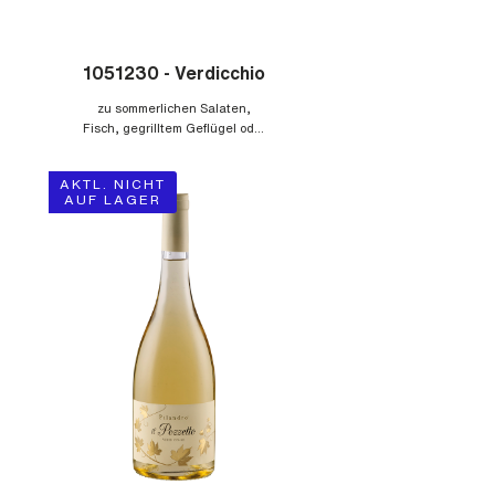
Produktgalerie überspringen
1051230 - Verdicchio
Jesi Classico DOC Il
zu sommerlichen Salaten,
Fisch, gegrilltem Geflügel oder
Pozzetto
würzigen Pastagerichten
AKTL. NICHT
AUF LAGER