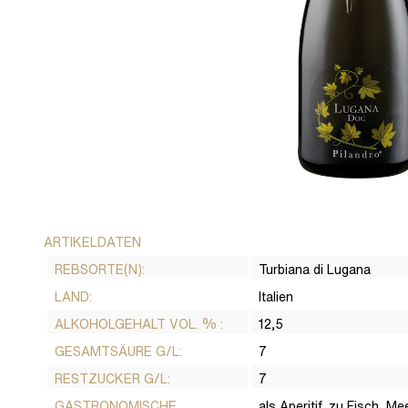
ARTIKELDATEN
REBSORTE(N):
Turbiana di Lugana
LAND:
Italien
ALKOHOLGEHALT VOL. % :
12,5
GESAMTSÄURE G/L:
7
RESTZUCKER G/L:
7
GASTRONOMISCHE
als Aperitif, zu Fisch, M