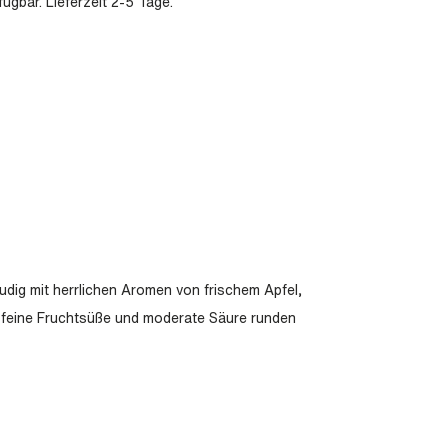
ügbar. Lieferzeit 2-5 Tage.
eudig mit herrlichen Aromen von frischem Apfel,
ne feine Fruchtsüße und moderate Säure runden