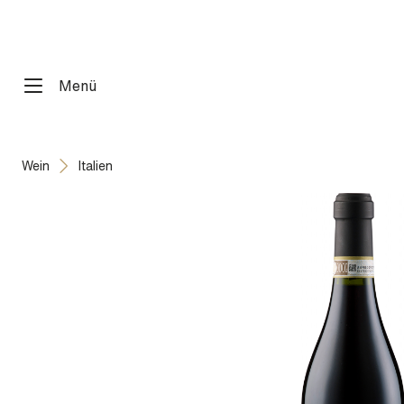
springen
Zur Hauptnavigation springen
Menü
Wein
Italien
Bildergalerie überspringen