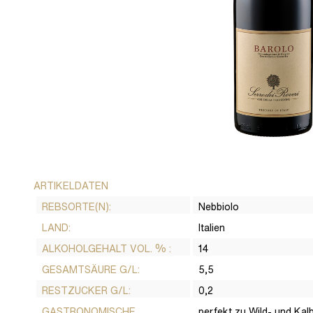
ARTIKELDATEN
REBSORTE(N):
Nebbiolo
LAND:
Italien
ALKOHOLGEHALT VOL. % :
14
GESAMTSÄURE G/L:
5,5
RESTZUCKER G/L:
0,2
GASTRONOMISCHE
perfekt zu Wild- und Kalbs