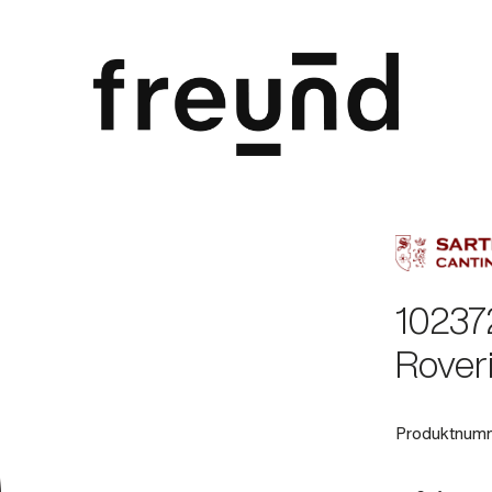
102372
Rover
Produktnum