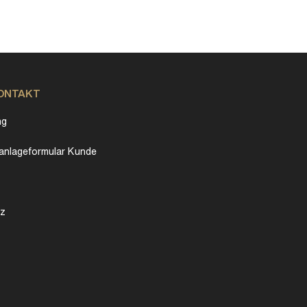
KONTAKT
ng
nlageformular Kunde
tz