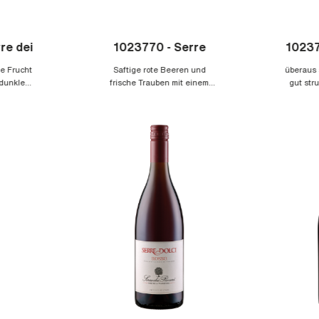
re dei
1023770 - Serre
10237
onte
Dolci Rosso - lieblich
Rove
he Frucht
Saftige rote Beeren und
überaus 
 dunklen
OC
frische Trauben mit einem
-
gut str
older und
Hauch Vanille und Zimt
K
ierend im
Joh
Rosenblättern, 
wie Süß