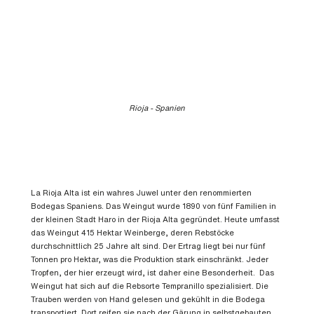
Rioja - Spanien
La Rioja Alta ist ein wahres Juwel unter den renommierten
Bodegas Spaniens. Das Weingut wurde 1890 von fünf Familien in
der kleinen Stadt Haro in der Rioja Alta gegründet. Heute umfasst
das Weingut 415 Hektar Weinberge, deren Rebstöcke
durchschnittlich 25 Jahre alt sind. Der Ertrag liegt bei nur fünf
Tonnen pro Hektar, was die Produktion stark einschränkt. Jeder
Tropfen, der hier erzeugt wird, ist daher eine Besonderheit. Das
Weingut hat sich auf die Rebsorte Tempranillo spezialisiert. Die
Trauben werden von Hand gelesen und gekühlt in die Bodega
transportiert. Dort reifen sie nach der Gärung in selbstgebauten