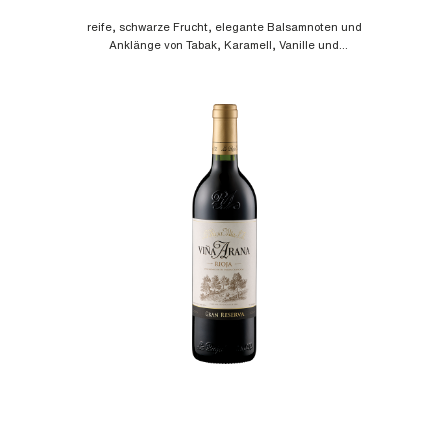
reife, schwarze Frucht, elegante Balsamnoten und
Anklänge von Tabak, Karamell, Vanille und
Schokolade, am Gaumen viel Frische, fein
abgestimmte Säure, weiches Tannin und
angenehme Struktur, von der Nase bis zum Abgang
lebhaft und elegant!