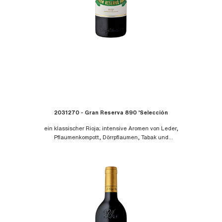
2031270 - Gran Reserva 890 'Selección
Especial' DOCa
ein klassischer Rioja; intensive Aromen von Leder,
Pflaumenkompott, Dörrpflaumen, Tabak und
süßlichen Gewürzen wie Vanille und schwarze
Schokolade; am Gaumen elegant, reif und komplex
mit vortrefflicher Struktur, ausgewogener Säure und
seidigen Tanninen; ausladend, komplex und rund
im Abgang