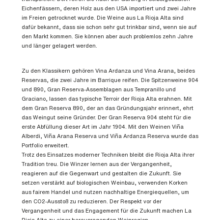
Eichenfässern, deren Holz aus den USA importiert und zwei Jahre
im Freien getrocknet wurde. Die Weine aus La Rioja Alta sind
dafür bekannt, dass sie schon sehr gut trinkbar sind, wenn sie auf
den Markt kommen. Sie können aber auch problemlos zehn Jahre
und länger gelagert werden.
Zu den Klassikern gehören Vina Ardanza und Vina Arana, beides
Reservas, die zwei Jahre im Barrique reifen. Die Spitzenweine 904
und 890, Gran Reserva-Assemblagen aus Tempranillo und
Graciano, lassen das typische Terroir der Rioja Alta erahnen. Mit
dem Gran Reserva 890, der an das Gründungsjahr erinnert, ehrt
das Weingut seine Gründer. Der Gran Reserva 904 steht für die
erste Abfüllung dieser Art im Jahr 1904. Mit den Weinen Viña
Alberdi, Viña Arana Reserva und Viña Ardanza Reserva wurde das
Portfolio erweitert.
Trotz des Einsatzes moderner Techniken bleibt die Rioja Alta ihrer
Tradition treu. Die Winzer lernen aus der Vergangenheit,
reagieren auf die Gegenwart und gestalten die Zukunft. Sie
setzen verstärkt auf biologischen Weinbau, verwenden Korken
aus fairem Handel und nutzen nachhaltige Energiequellen, um
den CO2-Ausstoß zu reduzieren. Der Respekt vor der
Vergangenheit und das Engagement für die Zukunft machen La
Rioja Alta zu einer herausragenden Weinregion.